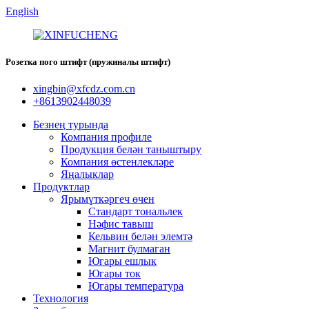
English
Розетка пого штифт (пружиналы штифт)
xingbin@xfcdz.com.cn
+8613902448039
Безнең турында
Компания профиле
Продукция белән таныштыру
Компания өстенлекләре
Яңалыклар
Продуктлар
Ярымүткәргеч өчен
Стандарт тональлек
Нәфис тавыш
Кельвин белән элемтә
Магнит булмаган
Югары ешлык
Югары ток
Югары температура
Технология