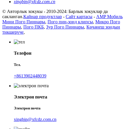
xingbin@xfcdz.com.cn
© Авторлык хокукы - 2010-2024: Барлык хокуклар да
сакланган.
Кайнар продуктлар
-
Сайт картасы
-
AMP Мобиль
Мини Пого Пиннары
,
Пого пин-зонд клипсы
,
Микро Пого
Пиннары
,
Пого ПКБ
,
Зур Пого Пиннары
,
Көчәнеш зондын
тикшерүче
,
Телефон
Тел.
+8613902448039
Электрон почта
Электрон почта
xingbin@xfcdz.com.cn