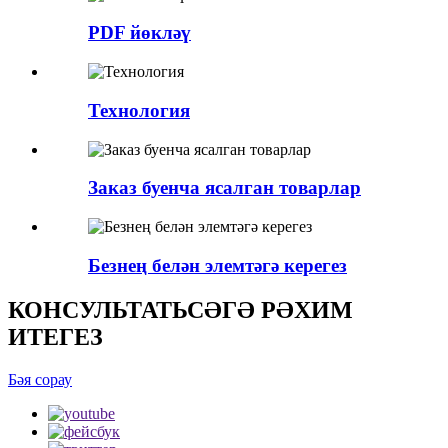
PDF йөкләү
Технология
Заказ буенча ясалган товарлар
Безнең белән элемтәгә керегез
КОНСУЛЬТАТЬСӘГӘ РӘХИМ
ИТЕГЕЗ
Бәя сорау