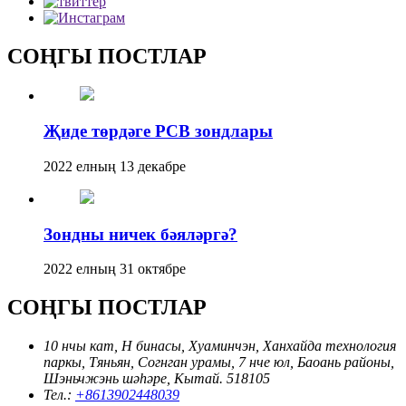
СОҢГЫ ПОСТЛАР
Җиде төрдәге PCB зондлары
2022 елның 13 декабре
Зондны ничек бәяләргә?
2022 елның 31 октябре
СОҢГЫ ПОСТЛАР
10 нчы кат, H бинасы, Хуаминчэн, Ханхайда технология
паркы, Тяньян, Согнган урамы, 7 нче юл, Баоань районы,
Шэньчжэнь шәһәре, Кытай. 518105
Тел.:
+8613902448039