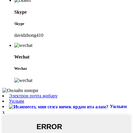
Skype
Skype
davidzhong410
Wechat
Wechat
Электрон почта җибәрү
Уильям
Уильям
x