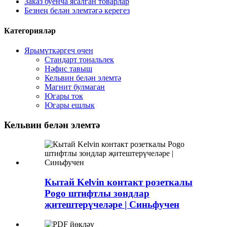
Заказ буенча ясалган товарлар
Безнең белән элемтәгә керегез
Категорияләр
Ярымүткәргеч өчен
Стандарт тональлек
Нәфис тавыш
Кельвин белән элемтә
Магнит булмаган
Югары ток
Югары ешлык
Кельвин белән элемтә
Кытай Kelvin контакт розеткалы
Pogo штифтлы зондлар
җитештерүчеләре | Синьфучен