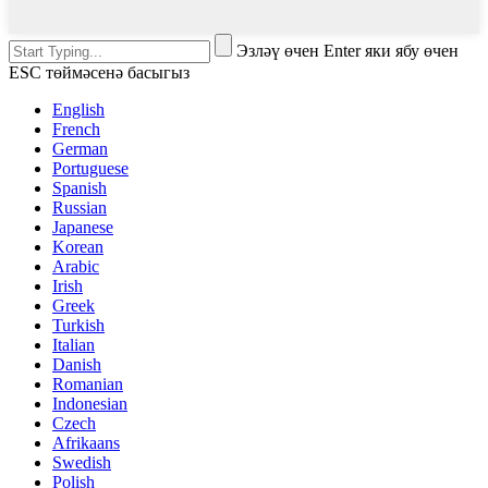
Эзләү өчен Enter яки ябу өчен
ESC төймәсенә басыгыз
English
French
German
Portuguese
Spanish
Russian
Japanese
Korean
Arabic
Irish
Greek
Turkish
Italian
Danish
Romanian
Indonesian
Czech
Afrikaans
Swedish
Polish